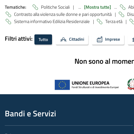
Tematiche:
Politiche Sociali
|
...
[Mostra tutte]
...
Abi
Contrasto alla violenza sulle donne e pari opportunità
|
Dis
Sistema informativo Edilizia Residenziale
|
Terza età
|
Filtri attivi:
Cittadini
Imprese
Tutto
Non sono al momento
Bandi e Servizi