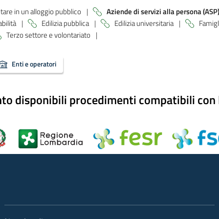
tare in un alloggio pubblico
|
Aziende di servizi alla persona (ASP
abilità
|
Edilizia pubblica
|
Edilizia universitaria
|
Famigl
Terzo settore e volontariato
|
Enti e operatori
 disponibili procedimenti compatibili con l