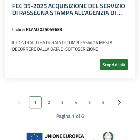
FEC 35-2025 ACQUISIZIONE DEL SERVIZIO
DI RASSEGNA STAMPA ALL’AGENZIA DI ...
Codice:
RLAM2025049683
IL CONTRATTO HA DURATA DI COMPLESSIVI 24 MESI A
DECORRERE DALLA DATA DI SOTTOSCRIZIONE
Scopri di più
1
2
3
4
5
6
Pagina precedente
Pagina succ
Pagina 1 di 6